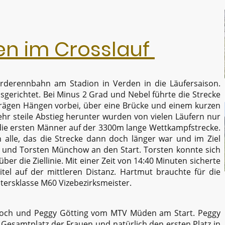
en im Crosslauf
Pferderennbahn am Stadion in Verden in die Läufersaison.
sgerichtet. Bei Minus 2 Grad und Nebel führte die Strecke
rägen Hängen vorbei, über eine Brücke und einem kurzen
ehr steile Abstieg herunter wurden von vielen Läufern nur
die ersten Männer auf der 3300m lange Wettkampfstrecke.
alle, das die Strecke dann doch länger war und im Ziel
 und Torsten Münchow an den Start. Torsten konnte sich
er die Ziellinie. Mit einer Zeit von 14:40 Minuten sicherte
itel auf der mittleren Distanz. Hartmut brauchte für die
ltersklasse M60 Vizebezirksmeister.
 Koch und Peggy Götting vom MTV Müden am Start. Peggy
n Gesamtplatz der Frauen und natürlich den ersten Platz in