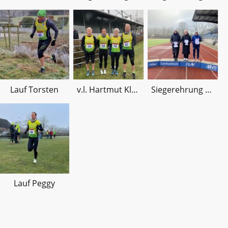
Lauf Torsten
v.l. Hartmut Klages, Peggy Götting, Friederike Koch, Torsten Münchow
Siegerehrung Peggy
Lauf Peggy