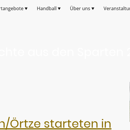
rtangebote
Handball
Über uns
Veranstaltu
ichte aus den Sparten 
/Örtze starteten in