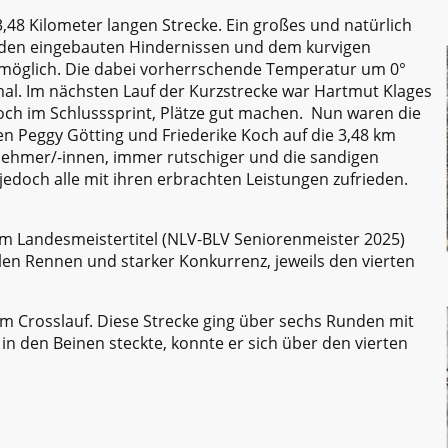
48 Kilometer langen Strecke. Ein großes und natürlich
ei den eingebauten Hindernissen und dem kurvigen
t möglich. Die dabei vorherrschende Temperatur um 0°
mal. Im nächsten Lauf der Kurzstrecke war Hartmut Klages
noch im Schlusssprint, Plätze gut machen. Nun waren die
 Peggy Götting und Friederike Koch auf die 3,48 km
lnehmer/-innen, immer rutschiger und die sandigen
doch alle mit ihren erbrachten Leistungen zufrieden.
dem Landesmeistertitel (NLV-BLV Seniorenmeister 2025)
len Rennen und starker Konkurrenz, jeweils den vierten
erschaft.
im Crosslauf. Diese Strecke ging über sechs Runden mit
in den Beinen steckte, konnte er sich über den vierten