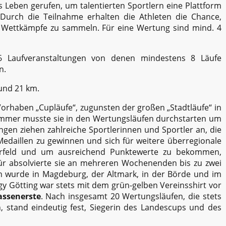
 Leben gerufen, um talentierten Sportlern eine Plattform
 Durch die Teilnahme erhalten die Athleten die Chance,
le Wettkämpfe zu sammeln. Für eine Wertung sind mind. 4
 Laufveranstaltungen von denen mindestens 8 Läufe
n.
 und 21 km.
Vorhaben „Cupläufe“, zugunsten der großen „Stadtläufe“ in
mmer musste sie in den Wertungsläufen durchstarten um
gen ziehen zahlreiche Sportlerinnen und Sportler an, die
edaillen zu gewinnen und sich für weitere überregionale
rterfeld und um ausreichend Punktewerte zu bekommen,
ür absolvierte sie an mehreren Wochenenden bis zu zwei
n wurde in Magdeburg, der Altmark, in der Börde und im
y Götting war stets mit dem grün-gelben Vereinsshirt vor
assenerste
. Nach insgesamt 20 Wertungsläufen, die stets
, stand eindeutig fest, Siegerin des Landescups und des