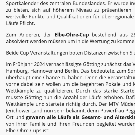
Sportkalender des zentralen Bundeslandes. Er wurde ins
zu bieten, sich auf höherem Niveau zu präsentieren.
wertvolle Punkte und Qualifikationen für überregiona
Läufe Pflicht.
Zum Anderen, der
Elbe-Ohre-Cup
bestehend aus 26
absolviert werden müssen um in die Wertung zu komme
Beide Cup Veranstaltungen boten Distanzen zwischen 5
Im Frühjahr 2024 vernachlässigte Götting zunächst das 
Hamburg, Hannover und Berlin. Das bedeutete, zum So
überhaupt eine Chance zu haben. Denn die Veranstaltun
vorne dabei sein wollen um die begehrten Pokale und M
Wettkämpfe zu qualifizieren. Durch das starke Sta
musste Götting nun die Anzahl der Läufe erhöhen. Daf
Wettkämpfe und startete richtig durch. Der MTV Müde
Jerichower Land nun sehr bekannt, denn Powerfrau Pegg
Ort und
gewann alle Läufe als Gesamt- und Alterskl
von ihrer Familie und ihren Freunden begleitet wurden
Elbe-Ohre-Cups ist: