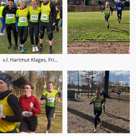
v.l. Hartmut Klages, Friederike koch, Peggy Götting, Torsten Münchow