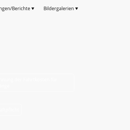
ngen/Berichte
Bildergalerien
hnung der Fahrtkosten für
änge
ftpflicht